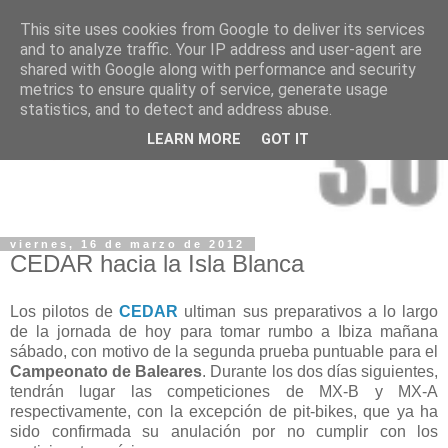
This site uses cookies from Google to deliver its services
and to analyze traffic. Your IP address and user-agent are
shared with Google along with performance and security
metrics to ensure quality of service, generate usage
statistics, and to detect and address abuse.
LEARN MORE
GOT IT
viernes, 16 de marzo de 2012
CEDAR hacia la Isla Blanca
Los pilotos de
CEDAR
ultiman sus preparativos a lo largo
de la jornada de hoy para tomar rumbo a Ibiza mañana
sábado, con motivo de la segunda prueba puntuable para el
Campeonato de Baleares
. Durante los dos días siguientes,
tendrán lugar las competiciones de MX-B y MX-A
respectivamente, con la excepción de pit-bikes, que ya ha
sido confirmada su anulación por no cumplir con los