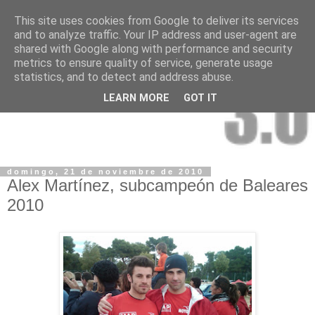
This site uses cookies from Google to deliver its services
and to analyze traffic. Your IP address and user-agent are
shared with Google along with performance and security
metrics to ensure quality of service, generate usage
statistics, and to detect and address abuse.
LEARN MORE
GOT IT
domingo, 21 de noviembre de 2010
Alex Martínez, subcampeón de Baleares
2010